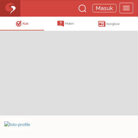
Masuk
Kuis
Materi
Kongkow