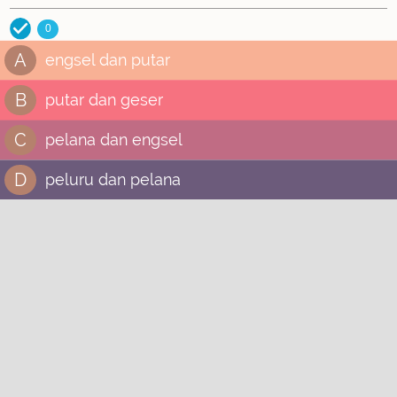
0
A
engsel dan putar
B
putar dan geser
C
pelana dan engsel
D
peluru dan pelana