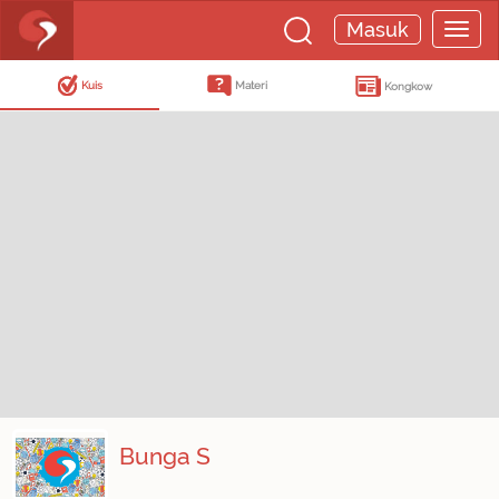
Masuk
Kuis
Materi
Kongkow
Bunga S