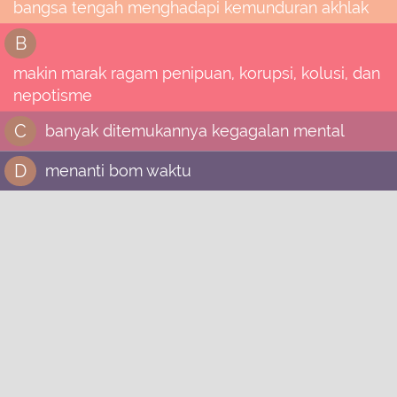
bangsa tengah menghadapi kemunduran akhlak
B
makin marak ragam penipuan, korupsi, kolusi, dan
nepotisme
C
banyak ditemukannya kegagalan mental
D
menanti bom waktu