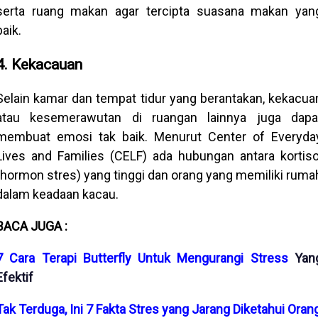
serta ruang makan agar tercipta suasana makan yan
baik.
4. Kekacauan
Selain kamar dan tempat tidur yang berantakan, kekacua
atau kesemerawutan di ruangan lainnya juga dapa
membuat emosi tak baik. Menurut Center of Everyda
Lives and Families (CELF) ada hubungan antara kortiso
(hormon stres) yang tinggi dan orang yang memiliki ruma
dalam keadaan kacau.
BACA JUGA :
7 Cara Terapi Butterfly Untuk Mengurangi
Stress
Yan
Efektif
Tak Terduga, Ini 7 Fakta Stres yang Jarang Diketahui Oran