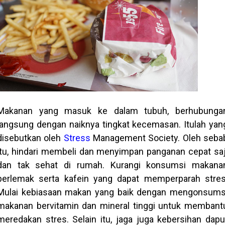
Makanan yang masuk ke dalam tubuh, berhubunga
langsung dengan naiknya tingkat kecemasan. Itulah yan
disebutkan oleh
Stress
Management Society. Oleh seba
itu, hindari membeli dan menyimpan panganan cepat saj
dan tak sehat di rumah. Kurangi konsumsi makana
berlemak serta kafein yang dapat memperparah stres
Mulai kebiasaan makan yang baik dengan mengonsums
makanan bervitamin dan mineral tinggi untuk membant
meredakan stres. Selain itu, jaga juga kebersihan dapu