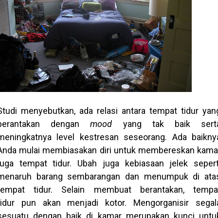
Studi menyebutkan, ada relasi antara tempat tidur yan
berantakan dengan
mood
yang tak baik sert
meningkatnya level kestresan seseorang. Ada baikny
Anda mulai membiasakan diri untuk membereskan kama
juga tempat tidur. Ubah juga kebiasaan jelek sepert
menaruh barang sembarangan dan menumpuk di ata
tempat tidur. Selain membuat berantakan, tempa
tidur pun akan menjadi kotor. Mengorganisir segal
sesuatu dengan baik di kamar merupakan kunci untu