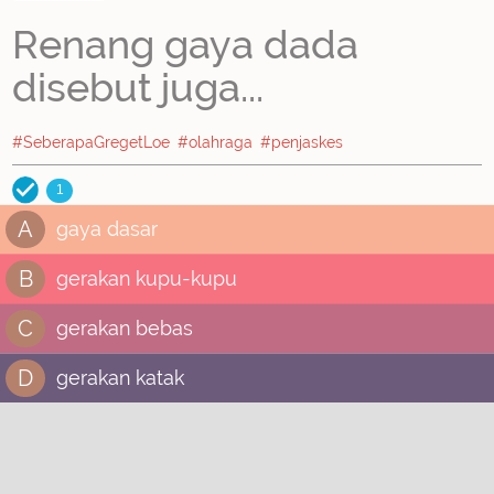
Renang gaya dada
disebut juga...
#SeberapaGregetLoe
#olahraga
#penjaskes
1
A
gaya dasar
B
gerakan kupu-kupu
C
gerakan bebas
D
gerakan katak