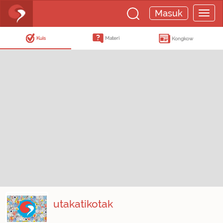
Masuk
Kuis
Materi
Kongkow
utakatikotak