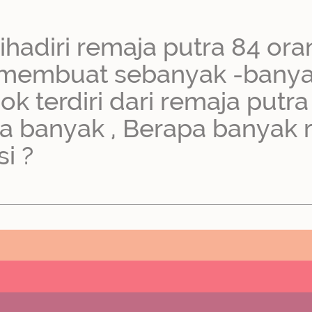
hadiri remaja putra 84 oran
n membuat sebanyak -bany
ok terdiri dari remaja putr
 banyak , Berapa banyak r
i ?