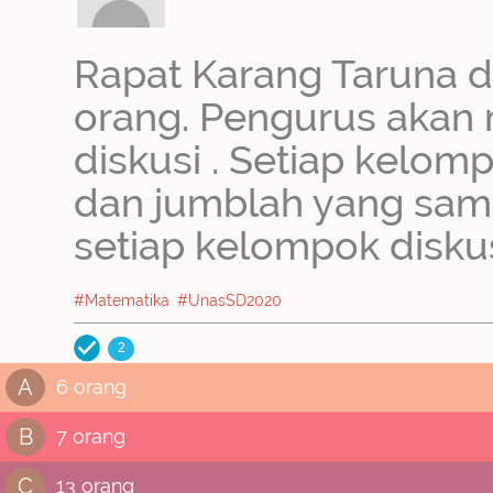
Rapat Karang Taruna di
orang. Pengurus aka
diskusi . Setiap kelomp
dan jumblah yang sama
setiap kelompok diskus
#Matematika
#UnasSD2020
2
A
6 orang
B
7 orang
C
13 orang