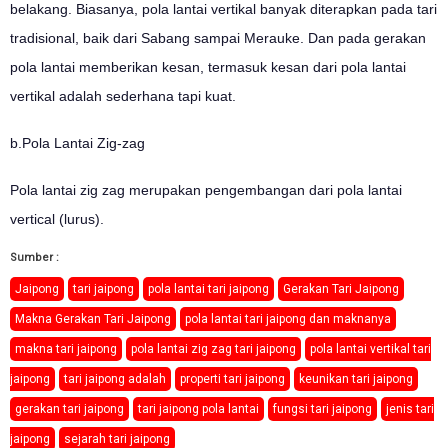
belakang. Biasanya, pola lantai vertikal banyak diterapkan pada tari
tradisional, baik dari Sabang sampai Merauke. Dan pada gerakan
pola lantai memberikan kesan, termasuk kesan dari pola lantai
vertikal adalah sederhana tapi kuat.
b.Pola Lantai Zig-zag
Pola lantai zig zag merupakan pengembangan dari pola lantai
vertical (lurus).
Sumber :
Jaipong
tari jaipong
pola lantai tari jaipong
Gerakan Tari Jaipong
Makna Gerakan Tari Jaipong
pola lantai tari jaipong dan maknanya
makna tari jaipong
pola lantai zig zag tari jaipong
pola lantai vertikal tari
jaipong
tari jaipong adalah
properti tari jaipong
keunikan tari jaipong
gerakan tari jaipong
tari jaipong pola lantai
fungsi tari jaipong
jenis tari
jaipong
sejarah tari jaipong