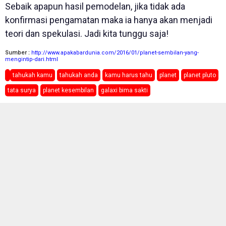
Sebaik apapun hasil pemodelan, jika tidak ada
konfirmasi pengamatan maka ia hanya akan menjadi
teori dan spekulasi. Jadi kita tunggu saja!
Sumber :
http://www.apakabardunia.com/2016/01/planet-sembilan-yang-
mengintip-dari.html
tahukah kamu
tahukah anda
kamu harus tahu
planet
planet pluto
tata surya
planet kesembilan
galaxi bima sakti