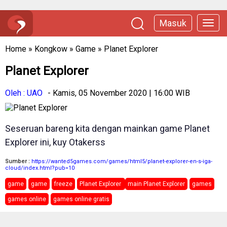
Masuk
Home
»
Kongkow
»
Game
»
Planet Explorer
Planet Explorer
Oleh : UAO
- Kamis, 05 November 2020 | 16:00 WIB
Seseruan bareng kita dengan mainkan game Planet
Explorer ini, kuy Otakerss
Sumber :
https://wanted5games.com/games/html5/planet-explorer-en-s-iga-
cloud/index.html?pub=10
game
game
freeze
Planet Explorer
main Planet Explorer
games
games online
games online gratis