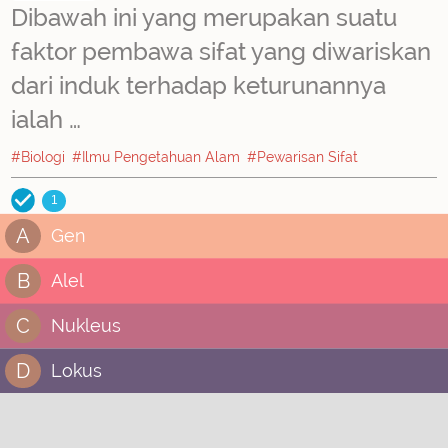
Dibawah ini yang merupakan suatu
faktor pembawa sifat yang diwariskan
dari induk terhadap keturunannya
ialah …
#Biologi
#Ilmu Pengetahuan Alam
#Pewarisan Sifat
1
A
Gen
B
Alel
C
Nukleus
D
Lokus