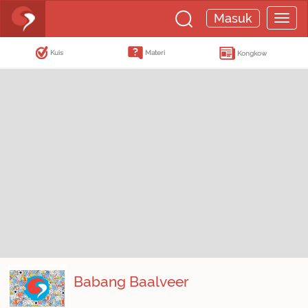
Masuk
Kuis
Materi
Kongkow
Babang Baalveer