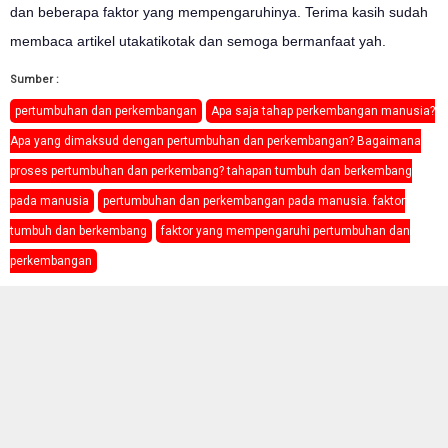
dan beberapa faktor yang mempengaruhinya. Terima kasih sudah
membaca artikel utakatikotak dan semoga bermanfaat yah.
Sumber :
pertumbuhan dan perkembangan
Apa saja tahap perkembangan manusia?
Apa yang dimaksud dengan pertumbuhan dan perkembangan? Bagaimana
proses pertumbuhan dan perkembang? tahapan tumbuh dan berkembang
pada manusia
pertumbuhan dan perkembangan pada manusia. faktor
tumbuh dan berkembang
faktor yang mempengaruhi pertumbuhan dan
perkembangan