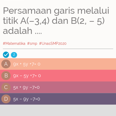
Persamaan garis melalui
titik A(–3,4) dan B(2, – 5)
adalah ....
#Matematika
#smp
#UnasSMP2020
2
A
9x + 5y +7= 0
B
9x – 5y +7= 0
C
5x + 9y –7=0
D
5x – 9y –7=0