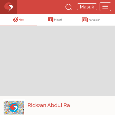
Masuk
Kuis
Materi
Kongkow
Ridwan Abdul Ra