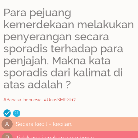
Para pejuang
kemerdekaan melakukan
penyerangan secara
sporadis terhadap para
penjajah. Makna kata
sporadis dari kalimat di
atas adalah ?
#Bahasa Indonesia
#UnasSMP2017
21
A
Secara kecil – kecilan.
B
Tidak ada jawaban yang benar.