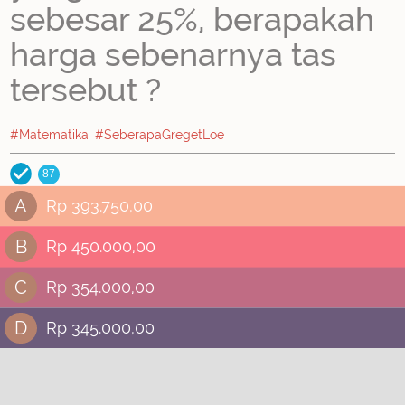
sebesar 25%, berapakah
harga sebenarnya tas
tersebut ?
#Matematika
#SeberapaGregetLoe
87
A
Rp 393.750,00
B
Rp 450.000,00
C
Rp 354.000,00
D
Rp 345.000,00