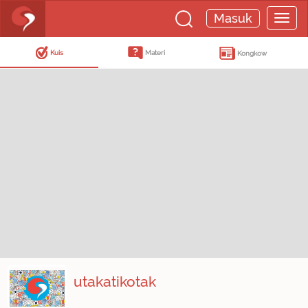
Masuk
Kuis
Materi
Kongkow
utakatikotak