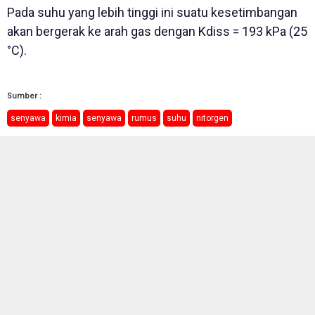
Pada suhu yang lebih tinggi ini suatu kesetimbangan
akan bergerak ke arah gas dengan Kdiss = 193 kPa (25
°C).
Sumber :
senyawa
kimia
senyawa
rumus
suhu
nitorgen