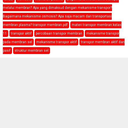
melalui membran? Apa yang dimaksud dengan mekanisme transpor?
Bagaimana mekanisme osmosis? Apa saja macam dari transportasi
membran plasma? transpor membran pdf
materi transpor membran kelas
11
transpor aktif
percobaan transpor membran
mekanisme transpor
pada membran sel
mekanisme transpor aktif
transpor membran aktif dan
pasif
struktur membran sel