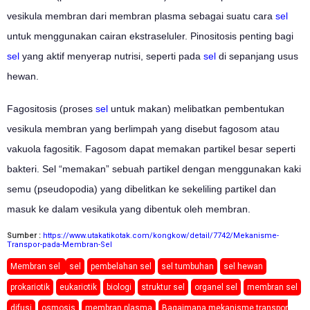
vesikula membran dari membran plasma sebagai suatu cara
sel
untuk menggunakan cairan ekstraseluler. Pinositosis penting bagi
sel
yang aktif menyerap nutrisi, seperti pada
sel
di sepanjang usus
hewan.
Fagositosis (proses
sel
untuk makan) melibatkan pembentukan
vesikula membran yang berlimpah yang disebut fagosom atau
vakuola fagositik. Fagosom dapat memakan partikel besar seperti
bakteri. Sel “memakan” sebuah partikel dengan menggunakan kaki
semu (pseudopodia) yang dibelitkan ke sekeliling partikel dan
masuk ke dalam vesikula yang dibentuk oleh membran.
Sumber :
https://www.utakatikotak.com/kongkow/detail/7742/Mekanisme-
Transpor-pada-Membran-Sel
Membran sel
sel
pembelahan sel
sel tumbuhan
sel hewan
prokariotik
eukariotik
biologi
struktur sel
organel sel
membran sel
difusi
osmosis
membran plasma
Bagaimana mekanisme transpor