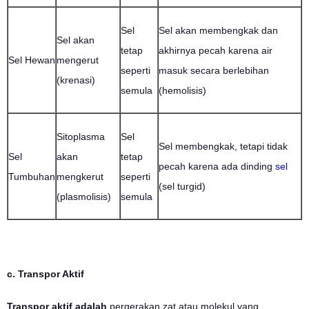
Sel
Sel akan membengkak dan
Sel akan
tetap
akhirnya pecah karena air
Sel Hewan
mengerut
seperti
masuk secara berlebihan
(krenasi)
semula
(hemolisis)
Sitoplasma
Sel
Sel membengkak, tetapi tidak
Sel
akan
tetap
pecah karena ada dinding
sel
Tumbuhan
mengkerut
seperti
(sel turgid)
(plasmolisis)
semula
c. Transpor Aktif
Transpor aktif adalah
pergerakan zat atau molekul yang