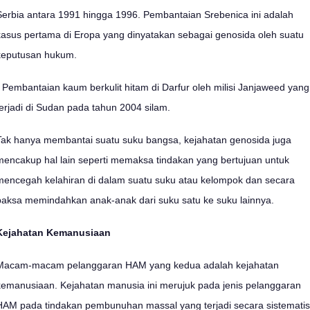
Serbia antara 1991 hingga 1996. Pembantaian Srebenica ini adalah
kasus pertama di Eropa yang dinyatakan sebagai genosida oleh suatu
keputusan hukum.
- Pembantaian kaum berkulit hitam di Darfur oleh milisi Janjaweed yang
terjadi di Sudan pada tahun 2004 silam.
Tak hanya membantai suatu suku bangsa, kejahatan genosida juga
mencakup hal lain seperti memaksa tindakan yang bertujuan untuk
mencegah kelahiran di dalam suatu suku atau kelompok dan secara
paksa memindahkan anak-anak dari suku satu ke suku lainnya.
Kejahatan Kemanusiaan
Macam-macam pelanggaran HAM yang kedua adalah kejahatan
kemanusiaan. Kejahatan manusia ini merujuk pada jenis pelanggaran
HAM pada tindakan pembunuhan massal yang terjadi secara sistematis