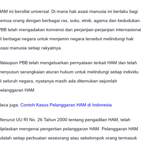
HAM ini bersifat universal. Di mana hak asasi manusia ini berlaku bagi
semua orang dengan berbagai ras, suku, etnik, agama dan kedudukan.
PBB telah mengadakan konvensi dan perjanjian-perjanjian internasiona
di berbagai negara untuk menjamin negara tersebut melindungi hak
asasi manusia setiap rakyatnya.
Walaupun PBB telah mengeluarkan pernyataan terkait HAM dan telah
menyusun serangkaian aturan hukum untuk melindungi setiap individu
di seluruh negara, nyatanya masih ada ditemukan sejumlah
pelanggaran HAM.
Baca juga:
Contoh Kasus Pelanggaran HAM di Indonesia
Menurut UU RI No. 26 Tahun 2000 tentang pengadilan HAM, telah
dijelaskan mengenai pengertian pelanggaran HAM. Pelanggaran HAM
adalah setiap perbuatan seseorang atau sekelompok orang termasuk