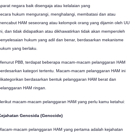
aparat negara baik disengaja atau kelalaian yang
secara hukum mengurangi, menghalangi, membatasi dan atau
mencabut HAM seseorang atau kelompok orang yang dijamin oleh UU
ini, dan tidak didapatkan atau dikhawatirkan tidak akan memperoleh
penyelesaian hukum yang adil dan benar, berdasarkan mekanisme
hukum yang berlaku.
Menurut PBB, terdapat beberapa macam-macam pelanggaran HAM
berdesarkan kategori tertentu. Macam-macam pelanggaran HAM ini
dikategorikan berdasarkan bentuk pelanggaran HAM berat dan
pelanggaran HAM ringan.
Berikut macam-macam pelanggaran HAM yang perlu kamu ketahui:
Kejahatan Genosida (Genocide)
Macam-macam pelanggaran HAM yang pertama adalah kejahatan