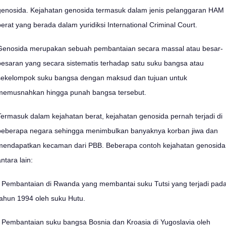
genosida. Kejahatan genosida termasuk dalam jenis pelanggaran HAM
berat yang berada dalam yuridiksi International Criminal Court.
Genosida merupakan sebuah pembantaian secara massal atau besar-
besaran yang secara sistematis terhadap satu suku bangsa atau
sekelompok suku bangsa dengan maksud dan tujuan untuk
memusnahkan hingga punah bangsa tersebut.
Termasuk dalam kejahatan berat, kejahatan genosida pernah terjadi di
beberapa negara sehingga menimbulkan banyaknya korban jiwa dan
mendapatkan kecaman dari PBB. Beberapa contoh kejahatan genosida
ntara lain:
- Pembantaian di Rwanda yang membantai suku Tutsi yang terjadi pad
tahun 1994 oleh suku Hutu.
- Pembantaian suku bangsa Bosnia dan Kroasia di Yugoslavia oleh