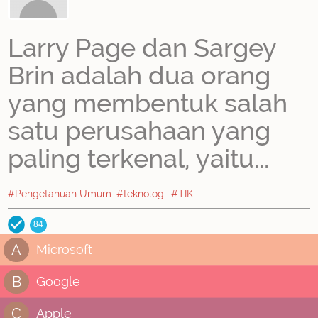
Larry Page dan Sargey
Brin adalah dua orang
yang membentuk salah
satu perusahaan yang
paling terkenal, yaitu...
#Pengetahuan Umum
#teknologi
#TIK
84
A
Microsoft
B
Google
C
Apple