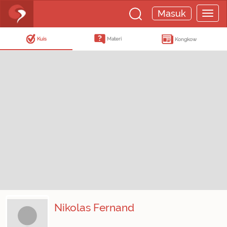
Masuk
Kuis
Materi
Kongkow
Nikolas Fernand