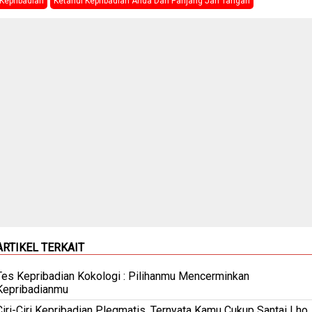
Kepribadian
Ketahui Kepribadian Anda Dari Panjang Jari Tangan
ARTIKEL TERKAIT
Tes Kepribadian Kokologi : Pilihanmu Mencerminkan
Kepribadianmu
Ciri-Ciri Kepribadian Plegmatis, Ternyata Kamu Cukup Santai Lho