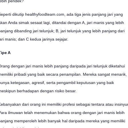
lebih pendek?
Seperti dikutip healthyfoodteam.com, ada tiga jenis panjang jari yang
akan Anda simak sesaat lagi, ditandai dengan A, jari manis yang lebih
panjang dibanding jari telunjuk; B, jari telunjuk yang lebih panjang dari
jari manis; dan C kedua jarinya sejajar.
Tipe A
Orang dengan jari manis lebih panjang daripada jari telunjuk diketahui
memiliki pribadi yang baik secara penampilan. Mereka sangat menarik,
punya ketegasan, agresif, serta pengambil keputusan yang baik
meskipun berhadapan dengan risiko besar.
Kebanyakan dari orang ini memiliki profesi sebagai tentara atau insinyur
Para ilmuwan telah menemukan bahwa orang dengan jari manis lebih
panjang memperoleh lebih banyak hal daripada mereka yang memiliki