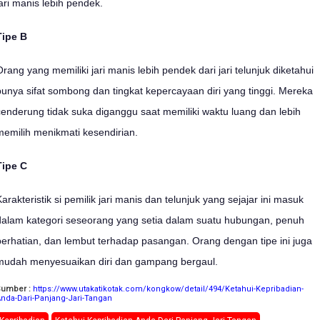
jari manis lebih pendek.
Tipe B
Orang yang memiliki jari manis lebih pendek dari jari telunjuk diketahui
punya sifat sombong dan tingkat kepercayaan diri yang tinggi. Mereka
cenderung tidak suka diganggu saat memiliki waktu luang dan lebih
memilih menikmati kesendirian.
Tipe C
Karakteristik si pemilik jari manis dan telunjuk yang sejajar ini masuk
dalam kategori seseorang yang setia dalam suatu hubungan, penuh
perhatian, dan lembut terhadap pasangan. Orang dengan tipe ini juga
mudah menyesuaikan diri dan gampang bergaul.
Sumber :
https://www.utakatikotak.com/kongkow/detail/494/Ketahui-Kepribadian-
nda-Dari-Panjang-Jari-Tangan