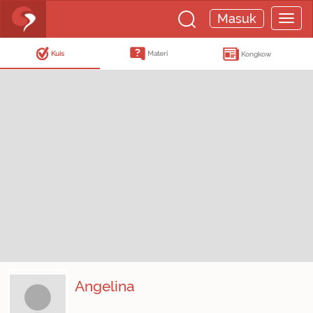
Masuk
Kuis
Materi
Kongkow
Angelina