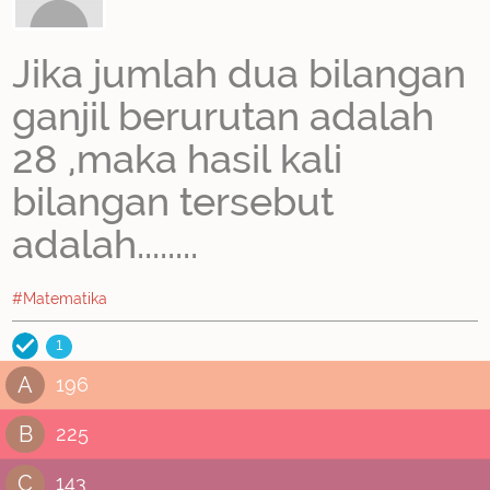
Jika jumlah dua bilangan
ganjil berurutan adalah
28 ,maka hasil kali
bilangan tersebut
adalah........
#Matematika
1
A
196
B
225
C
143