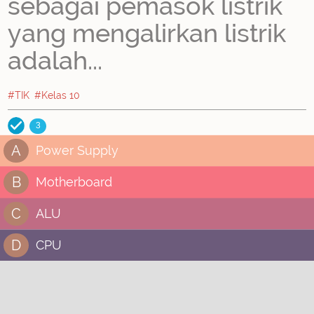
sebagai pemasok listrik
yang mengalirkan listrik
adalah...
#TIK
#Kelas 10
3
A
Power Supply
B
Motherboard
C
ALU
D
CPU