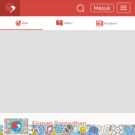
Masuk
Kuis
Materi
Kongkow
Firman Ramadhan