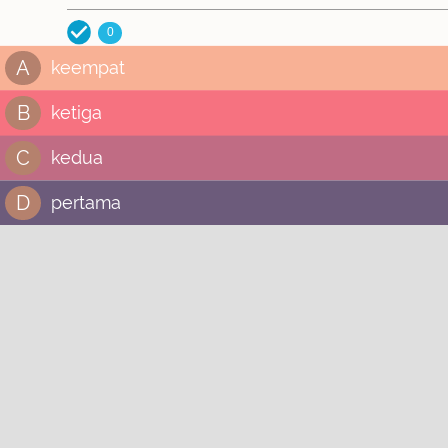
0
A
keempat
B
ketiga
C
kedua
D
pertama