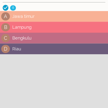
0
A
Jawa timur
B
Lampung
C
Bengkulu
D
Riau