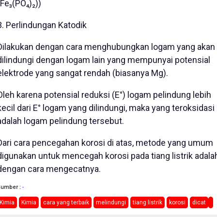
(Fe₃(PO₄)₂))
3. Perlindungan Katodik
Dilakukan dengan cara menghubungkan logam yang akan
dilindungi dengan logam lain yang mempunyai potensial
elektrode yang sangat rendah (biasanya Mg).
Oleh karena potensial reduksi (E°) logam pelindung lebih
kecil dari E° logam yang dilindungi, maka yang teroksidasi
adalah logam pelindung tersebut.
Dari cara pencegahan korosi di atas, metode yang umum
digunakan untuk mencegah korosi pada tiang listrik adala
dengan cara mengecatnya.
Sumber :
-
Kimia
Kimia
cara yang terbaik
melindungi
tiang listrik
korosi
dicat