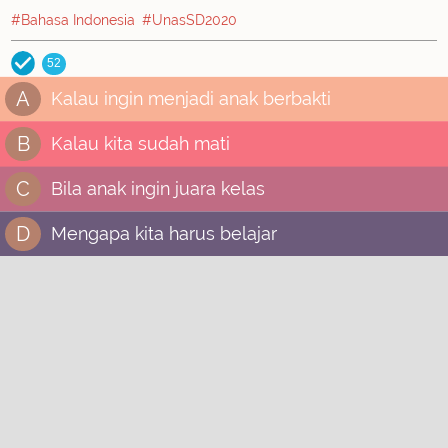
#Bahasa Indonesia
#UnasSD2020
52
A
Kalau ingin menjadi anak berbakti
B
Kalau kita sudah mati
C
Bila anak ingin juara kelas
D
Mengapa kita harus belajar