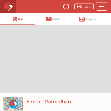
Masuk
Kuis
Materi
Kongkow
Firman Ramadhan