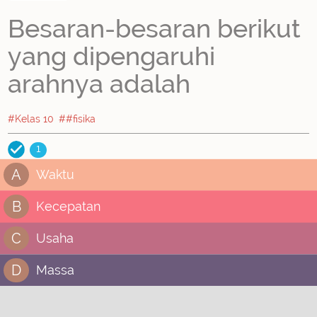
Besaran-besaran berikut
yang dipengaruhi
arahnya adalah
#Kelas 10
##fisika
1
A
Waktu
B
Kecepatan
C
Usaha
D
Massa