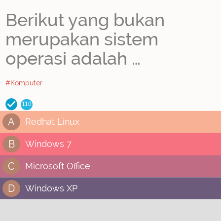
Berikut yang bukan
merupakan sistem
operasi adalah …
#Komputer
110
A
Redhat Linux
B
Windows 7
C
Microsoft Office
D
Windows XP