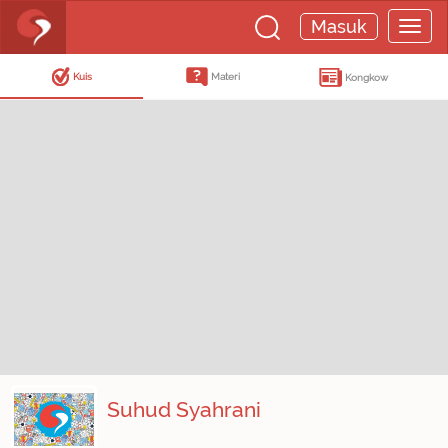
Masuk
Kuis
Materi
Kongkow
Suhud Syahrani