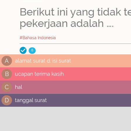
Berikut ini yang tidak
pekerjaan adalah ….
#Bahasa Indonesia
6
A
alamat surat d. isi surat
B
ucapan terima kasih
C
hal
D
tanggal surat