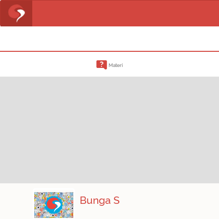
Materi
Bunga S