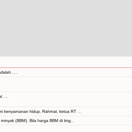
alah......
 ....
i kenyamanan hidup, Rahmat, ketua RT ...
inyak (BBM). Bila harga BBM di ting...