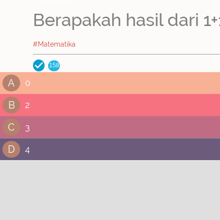
Berapakah hasil dari 1+
#Matematika
158
A
0
B
2
C
3
D
4