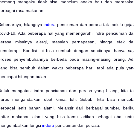
memang mengaku tidak bisa mencium aneka bau dan merasaka
berbagai rasa makanan.
Sebenarnya, hilangnya
indera
penciuman dan perasa tak melulu gejal
Covid-19. Ada beberapa hal yang memengaruhi indra penciuman da
perasa misalnya alergi, masalah pernapasan, hingga efek dar
kemoterapi. Kondisi ini bisa sembuh dengan sendirinya, hanya saj
proses penyembuhannya berbeda pada masing-masing orang. Ad
yang bisa sembuh dalam waktu beberapa hari, tapi ada pula yan
mencapai hitungan bulan.
Untuk mengatasi indra penciuman dan perasa yang hilang, kita ta
harus mengandalkan obat kimia, loh. Sebab, kita bisa mencob
berbagai jenis bahan alami. Melansir dari berbagai sumber, beriku
daftar makanan alami yang bisa kamu jadikan sebagai obat untu
mengembalikan fungsi
indera
penciuman dan perasa.