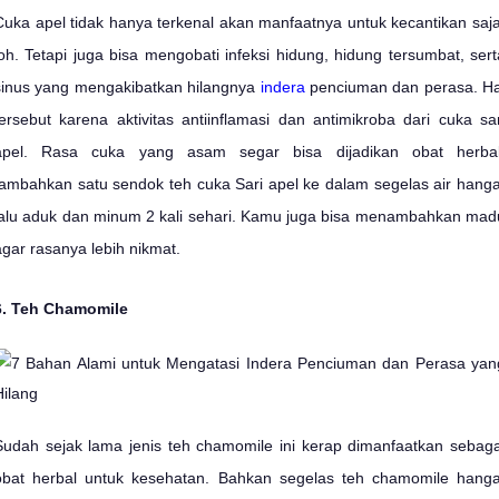
Cuka apel tidak hanya terkenal akan manfaatnya untuk kecantikan saja
loh. Tetapi juga bisa mengobati infeksi hidung, hidung tersumbat, sert
sinus yang mengakibatkan hilangnya
indera
penciuman dan perasa. Ha
tersebut karena aktivitas antiinflamasi dan antimikroba dari cuka sar
apel. Rasa cuka yang asam segar bisa dijadikan obat herbal
tambahkan satu sendok teh cuka Sari apel ke dalam segelas air hanga
lalu aduk dan minum 2 kali sehari. Kamu juga bisa menambahkan mad
agar rasanya lebih nikmat.
6. Teh Chamomile
Sudah sejak lama jenis teh chamomile ini kerap dimanfaatkan sebaga
obat herbal untuk kesehatan. Bahkan segelas teh chamomile hanga