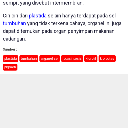
sempit yang disebut intermembran.
Ciri ciri dari
plastida
selain hanya terdapat pada sel
tumbuhan
yang tidak terkena cahaya, organel ini juga
dapat ditemukan pada organ penyimpan makanan
cadangan.
Sumber :
plastida
tumbuhan
organel sel
fotosintesis
klorofil
kloroplas
pigmen