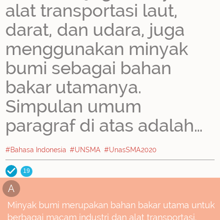
alat transportasi laut,
darat, dan udara, juga
menggunakan minyak
bumi sebagai bahan
bakar utamanya.
Simpulan umum
paragraf di atas adalah…
#Bahasa Indonesia
#UNSMA
#UnasSMA2020
19
A
Minyak bumi merupakan bahan bakar utama untuk
berbagai macam industri dan alat transportasi.