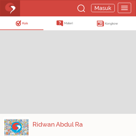
Masuk
Kuis
Materi
Kongkow
Ridwan Abdul Ra