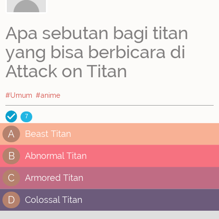
Apa sebutan bagi titan
yang bisa berbicara di
Attack on Titan
#Umum
#anime
7
A
Beast Titan
B
Abnormal Titan
C
Armored Titan
D
Colossal Titan