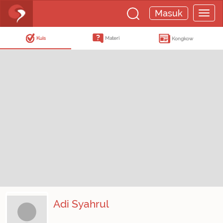
Masuk
Kuis
Materi
Kongkow
Adi Syahrul