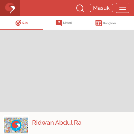
Masuk
Kuis
Materi
Kongkow
Ridwan Abdul Ra