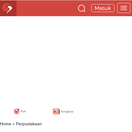
Masuk
Kuis
Kongkow
Home
»
Perpustakaan