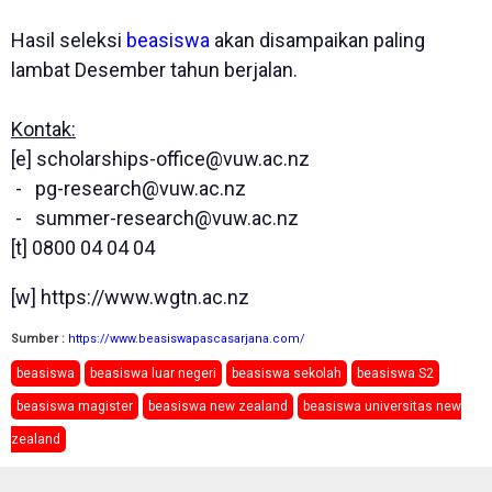
Hasil seleksi
beasiswa
akan disampaikan paling
lambat Desember tahun berjalan.
Kontak:
[e]
scholarships-office@vuw.ac.nz
-
pg-research@vuw.ac.nz
-
summer-research@vuw.ac.nz
[t] 0800 04 04 04
[w] https://www.wgtn.ac.nz
Sumber :
https://www.beasiswapascasarjana.com/
beasiswa
beasiswa luar negeri
beasiswa sekolah
beasiswa S2
beasiswa magister
beasiswa new zealand
beasiswa universitas new
zealand