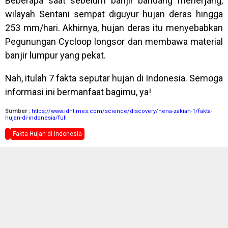
Beberapa saat sebelum banjir bandang menerjang,
wilayah Sentani sempat diguyur hujan deras hingga
253 mm/hari. Akhirnya, hujan deras itu menyebabkan
Pegunungan Cycloop longsor dan membawa material
banjir lumpur yang pekat.
Nah, itulah 7 fakta seputar hujan di Indonesia. Semoga
informasi ini bermanfaat bagimu, ya!
Sumber :
https://www.idntimes.com/science/discovery/nena-zakiah-1/fakta-
hujan-di-indonesia/full
Fakta Hujan di Indonesia