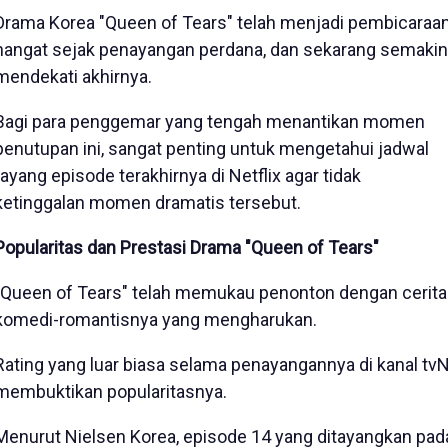
Drama Korea "Queen of Tears" telah menjadi pembicaraa
hangat sejak penayangan perdana, dan sekarang semakin
mendekati akhirnya.
Bagi para penggemar yang tengah menantikan momen
penutupan ini, sangat penting untuk mengetahui jadwal
tayang episode terakhirnya di Netflix agar tidak
ketinggalan momen dramatis tersebut.
Popularitas dan Prestasi Drama "Queen of Tears"
"Queen of Tears" telah memukau penonton dengan cerita
komedi-romantisnya yang mengharukan.
Rating yang luar biasa selama penayangannya di kanal tv
membuktikan popularitasnya.
Menurut Nielsen Korea, episode 14 yang ditayangkan pad