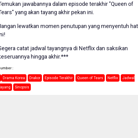
Temukan jawabannya dalam episode terakhir "Queen of
Tears" yang akan tayang akhir pekan ini.
Jangan lewatkan momen penutupan yang menyentuh hat
ni!
Segera catat jadwal tayangnya di Netflix dan saksikan
keseruannya hingga akhir.***
Sumber :
Drama Korea
Drakor
Episode Terakhir
Queen of Tears
Netflix
Jadwal
Tayang
Sinopsis