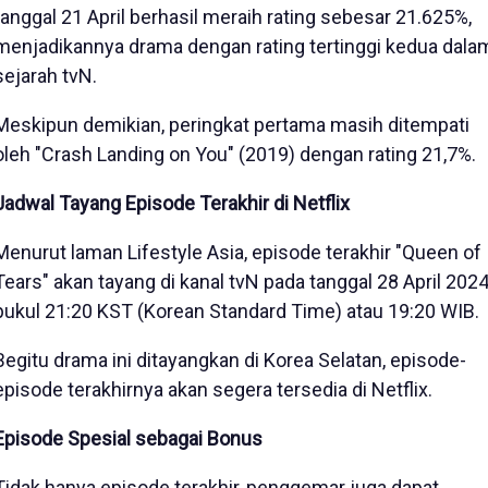
tanggal 21 April berhasil meraih rating sebesar 21.625%,
menjadikannya drama dengan rating tertinggi kedua dala
sejarah tvN.
Meskipun demikian, peringkat pertama masih ditempati
oleh "Crash Landing on You" (2019) dengan rating 21,7%.
Jadwal Tayang Episode Terakhir di Netflix
Menurut laman Lifestyle Asia, episode terakhir "Queen of
Tears" akan tayang di kanal tvN pada tanggal 28 April 2024
pukul 21:20 KST (Korean Standard Time) atau 19:20 WIB.
Begitu drama ini ditayangkan di Korea Selatan, episode-
episode terakhirnya akan segera tersedia di Netflix.
Episode Spesial sebagai Bonus
Tidak hanya episode terakhir, penggemar juga dapat