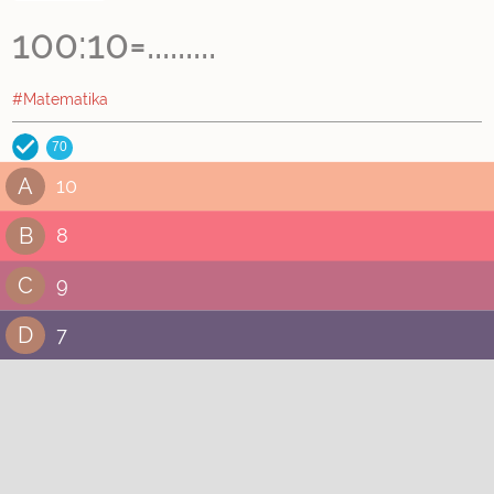
100:10=.........
#Matematika
70
A
10
B
8
C
9
D
7