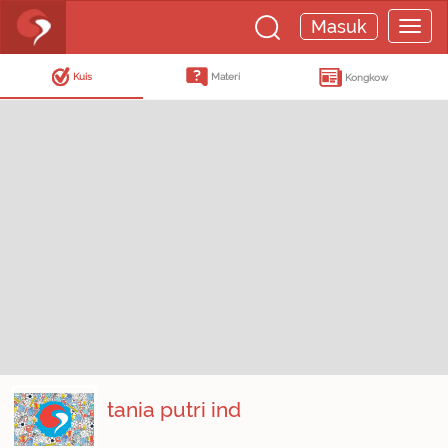
Masuk
Kuis
Materi
Kongkow
tania putri ind