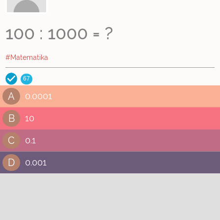
100 : 1000 = ?
#Matematika
67
A
0.0001
B
10
C
0.1
D
0.001