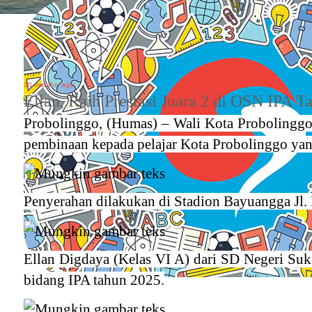
10 months 'ago'
Ellan, Raih Prestasi Juara 2 di OSN IPA 
Probolinggo, (Humas)
– Wali Kota Probolinggo
pembinaan kepada pelajar Kota Probolinggo yang
Penyerahan dilakukan di Stadion Bayuangga Jl.
Ellan Digdaya (Kelas VI A) dari SD Negeri Su
bidang IPA tahun 2025.