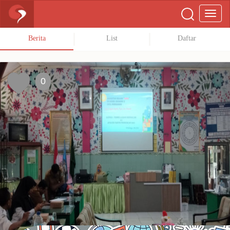
Berita
List
Daftar
0