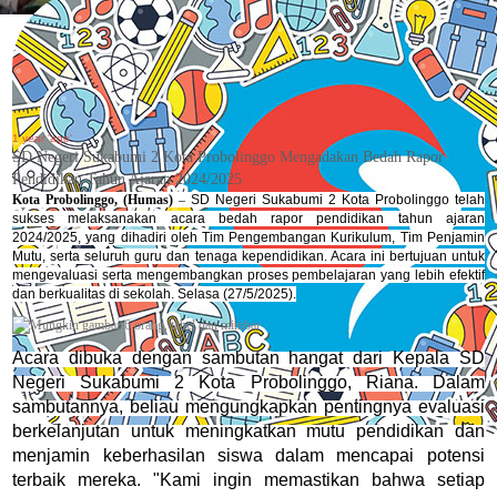
1 year 'ago'
SD Negeri Sukabumi 2 Kota Probolinggo Mengadakan Bedah Rapor
Pendidikan Tahun Ajaran 2024/2025
Kota Probolinggo, (Humas)
–
SD Negeri Sukabumi 2 Kota Probolinggo telah
sukses melaksanakan acara bedah rapor pendidikan tahun ajaran
2024/2025, yang dihadiri oleh Tim Pengembangan Kurikulum, Tim Penjamin
Mutu, serta seluruh guru dan tenaga kependidikan. Acara ini bertujuan untuk
mengevaluasi serta mengembangkan proses pembelajaran yang lebih efektif
dan berkualitas di sekolah. Selasa (27/5/2025).
Acara dibuka dengan sambutan hangat dari Kepala SD
Negeri Sukabumi 2 Kota Probolinggo, Riana. Dalam
sambutannya, beliau mengungkapkan pentingnya evaluasi
berkelanjutan untuk meningkatkan mutu pendidikan dan
menjamin keberhasilan siswa dalam mencapai potensi
terbaik mereka. "Kami ingin memastikan bahwa setiap