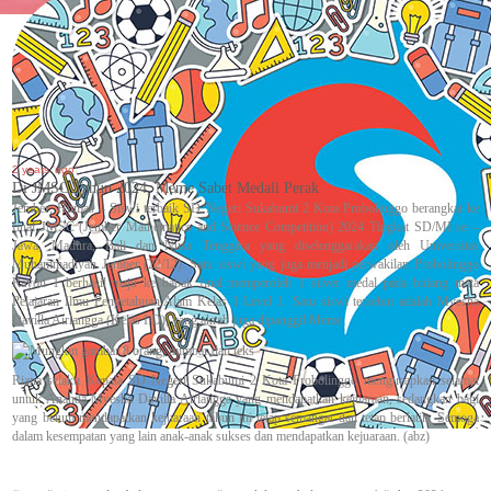
Akh. Baktiyar Z
2 years 'ago'
Di JMSC Tahun 2024, Meme Sabet Medali Perak
Jember, Humas – Siswi terbaik SD Negeri Sukabumi 2 Kota Probolinggo berangkat ke
final JMSC (Jember Mathematics and Science Competition) 2024 Tingkat SD/MI se –
Jawa, Madura, Bali dan Nusa Tenggara yang diselenggarakan oleh Universitas
Muhammadiyah Jember (22/12). Satu siswi yang juga menjadi perwakilan Probolinggo
Rayon 1 berhasil maju ke babak final memperoleh 1 silver medal pada bidang mata
Pelajaran Ilmu Pengetahuan Alam Kelas 1 Level 1. Satu siswi tersebut adalah Myesha
Davilla Airlangga (Kelas I D), yang akrab juga dipanggil Meme.
Riana selaku Kepala SD Negeri Sukabumi 2 Kota Probolinggo mengucapkan selamat
untuk Ananda Myesha Davilla Airlangga yang mendapatkan kejuaraan, sedangkan bagi
yang belum mendapatkan kejuaraan tahun ini tetap semangat dan tetap berlatih. Semoga
dalam kesempatan yang lain anak-anak sukses dan mendapatkan kejuaraan. (abz)