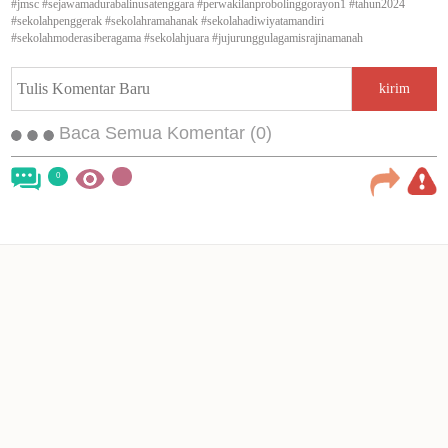
#jmsc #sejawamadurabalinusatenggara #perwakilanprobolinggorayon1 #tahun2024
#sekolahpenggerak #sekolahramahanak #sekolahadiwiyatamandiri
#sekolahmoderasiberagama #sekolahjuara #jujurunggulagamisrajinamanah
kirim
Baca Semua Komentar (0)
0