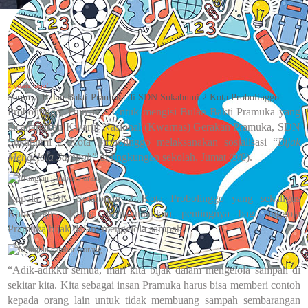
2 years 'ago'
Serunya Bulan Bakti Pramuka di SDN Sukabumi 2 Kota Probolinggo
Probolinggo, Humas – Untuk mengisi Bulan Bakti Pramuka yang
dicanangkan Kwartir Nasional (Kwarnas) Gerakan Pramuka, SDN
Sukabumi 2 Kota Probolinggo melaksanakan sosialisasi “
Bijak
Mengelola Sampah
” di lingkungan sekolah, Jumat (9/8).
Kepala SDN Sukabumi 2 Kota Probolinggo yang sekaligus
Kamabigus, Riana, menyampaikan pentingnya bagi anggota
Pramuka bijak dalam mengelola sampah.
“Adik-adikku semua, mari kita bijak dalam mengelola sampah di
sekitar kita. Kita sebagai insan Pramuka harus bisa memberi contoh
kepada orang lain untuk tidak membuang sampah sembarangan