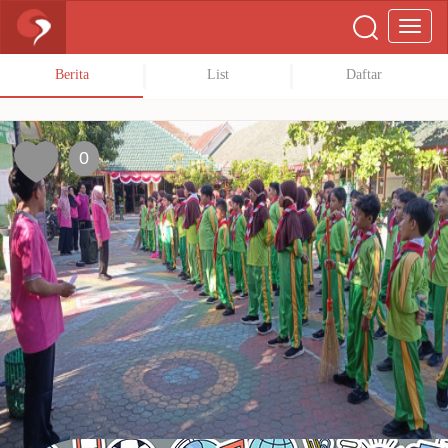
Berita
List
Daftar
0