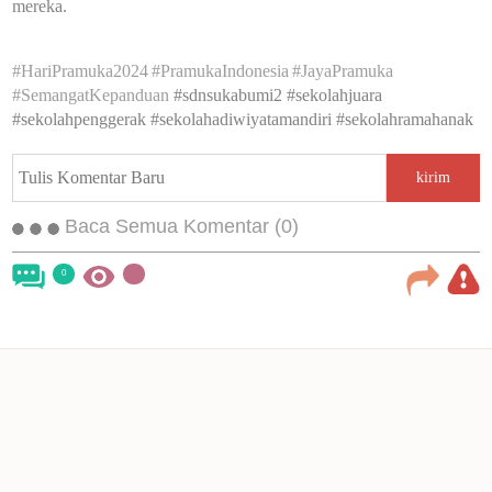
mereka.
#HariPramuka2024
#PramukaIndonesia
#JayaPramuka
#SemangatKepanduan
#sdnsukabumi2 #sekolahjuara
#sekolahpenggerak #sekolahadiwiyatamandiri #sekolahramahanak
kirim
Baca Semua Komentar (0)
0