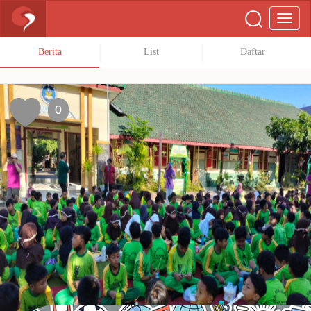
Berita
List
Daftar
0