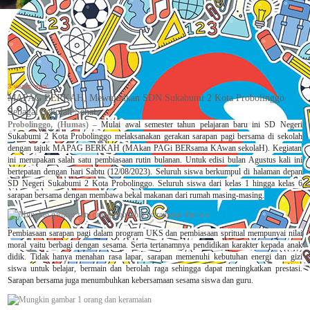
3 years 'ago'
MAPAG BERKAH, Mewujudkan SDN Sukabumi 2 Kota Probolinggo
Sebagai Sekolah Sehat
Probolinggo, (Humas)
–
Mulai awal semester tahun
pel
ajaran baru ini
SD Negeri
Sukabumi 2 Kota Probolinggo
melaksanakan gerakan sarapan pagi bersama di sekolah
dengan tajuk MAPAG BERKAH (MAkan PAGi BERsama KAwan sekolaH)
. Kegiatan
ini merupakan salah satu pembiasaan rutin
bulanan. Untuk edisi bulan Agustus kali ini
bertepatan dengan hari
Sabtu (1
2
/0
8
/202
3
). Seluruh siswa berkumpul di
halaman depan
SD Negeri Sukabumi 2 Kota Probolinggo
. Seluruh siswa dari kelas 1 hingga kelas 6
sarapan bersama dengan membawa bekal makanan dari rumah masing-masing.
Pembiasaan sarapan pagi dalam program UKS dan pembiasaan spritual mempunyai nilai
moral yaitu berbagi dengan sesama. Serta tertanamnya pendidikan karakter kepada anak
didik. Tidak hanya menahan rasa lapar, sarapan memenuhi kebutuhan energi dan gizi
siswa untuk belajar, bermain dan berolah raga sehingga dapat meningkatkan prestasi.
Sarapan bersama juga menumbuhkan kebersamaan sesama siswa dan guru.