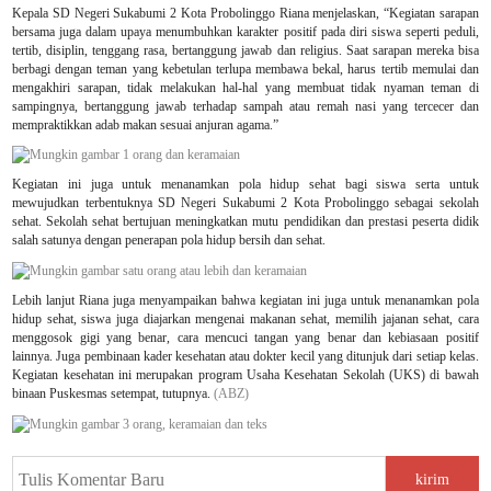
Kepala
SD Negeri Sukabumi 2 Kota Probolinggo Riana
menjelaskan, “Kegiatan sarapan
bersama juga dalam upaya menumbuhkan karakter positif pada diri siswa seperti peduli,
tertib, disiplin, tenggang rasa, bertanggung jawab dan religius. Saat sarapan mereka bisa
berbagi dengan teman yang kebetulan terlupa membawa bekal, harus tertib memulai dan
mengakhiri sarapan, tidak melakukan hal-hal yang membuat tidak nyaman teman di
sampingnya, bertanggung jawab terhadap sampah atau remah nasi yang tercecer dan
mempraktikkan adab makan sesuai anjuran agama.”
Kegiatan ini juga untuk menanamkan pola hidup sehat bagi siswa serta untuk
mewujudkan terbentuknya
SD Negeri Sukabumi 2 Kota Probolinggo
sebagai sekolah
sehat. Sekolah sehat bertujuan meningkatkan mutu pendidikan dan prestasi peserta didik
salah satunya dengan penerapan pola hidup bersih dan sehat.
Lebih lanjut
Riana
juga menyampaikan bahwa kegiatan ini juga untuk menanamkan pola
hidup sehat, siswa juga diajarkan mengenai makanan sehat, memilih jajanan sehat, cara
menggosok gigi yang benar, cara mencuci tangan yang benar dan kebiasaan positif
lainnya. Juga pembinaan kader kesehatan atau dokter kecil yang ditunjuk dari setiap kelas.
Kegiatan kesehatan ini merupakan program Usaha Kesehatan Sekolah (UKS) di bawah
binaan Puskesmas setempat, tutupnya.
(ABZ)
kirim