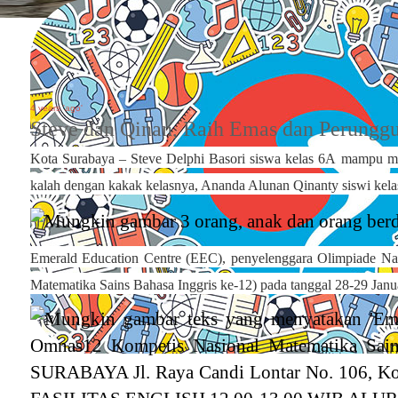
4 years 'ago'
Steve dan Qinan, Raih Emas dan Perung
Kota Surabaya –
Steve Delphi Basori
siswa kelas
6A
mampu
me
kalah dengan kakak kelasnya, Ananda Alunan Qinanty siswi kel
Emerald Education Centre (EEC), penyelenggara Olimpiade Nas
Matematika Sains Bahasa Inggris ke-12) pada tanggal 28-29 Janu