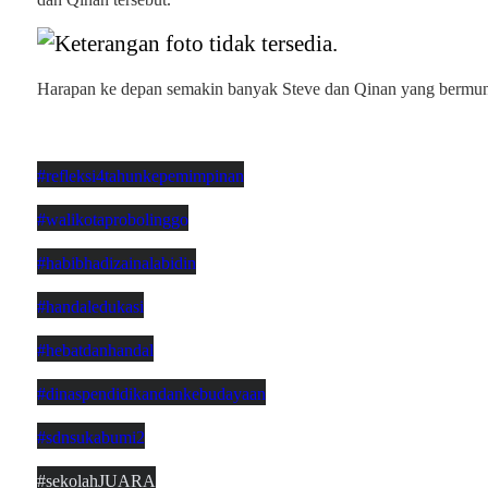
Harapan ke depan semakin banyak
Steve dan Qinan
yang bermun
#refleksi4tahunkepemimpinan
#walikotaprobolinggo
#habibhadizainalabidin
#handaledukasi
#hebatdanhandal
#dinaspendidikandankebudayaan
#sdnsukabumi2
#sekolahJUARA