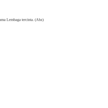
nama
Lembaga
tercinta. (A
bz
)