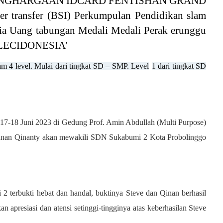
m 4 level. Mulai dari tingkat SD – SMP. Level
1 dari tingkat SD
1
7-
1
8 Juni 20
23
di
Gedung Prof. Amin Abdullah (Multi Purpose)
Alunan Qinanty akan mewakili SDN Sukabumi 2 Kota Probolinggo
terbukti hebat dan handal, buktinya Steve dan Qinan berhasil
n apresiasi
dan atensi setinggi-tingginya
atas keberhasilan
Steve