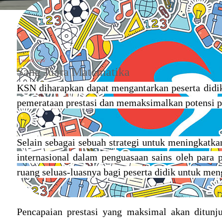
5 years 'ago'
Sang Juara Matematika
KSN diharapkan dapat mengantarkan peserta didik
pemerataan prestasi dan memaksimalkan potensi pes
Selain sebagai sebuah strategi untuk meningkatka
internasional dalam penguasaan sains oleh para p
ruang seluas-luasnya bagi peserta didik untuk me
Pencapaian prestasi yang maksimal akan ditunj