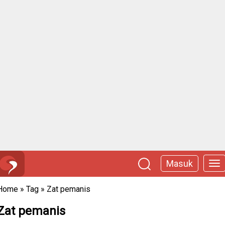
Masuk
Home
»
Tag
»
Zat pemanis
Zat pemanis