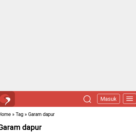
Masuk
Home
»
Tag
»
Garam dapur
Garam dapur