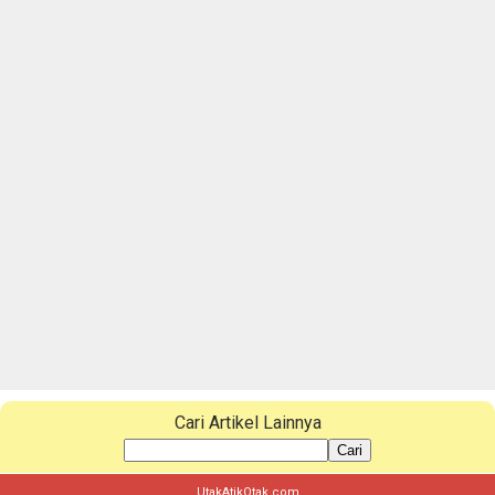
Cari Artikel Lainnya
Cari
UtakAtikOtak.com