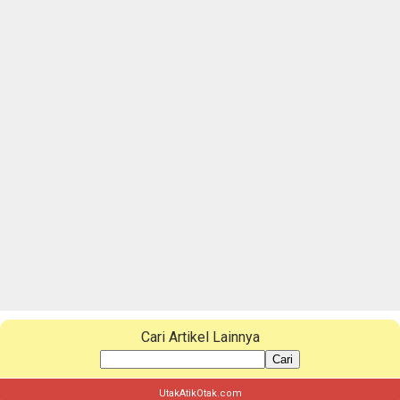
Cari Artikel Lainnya
Cari
UtakAtikOtak.com